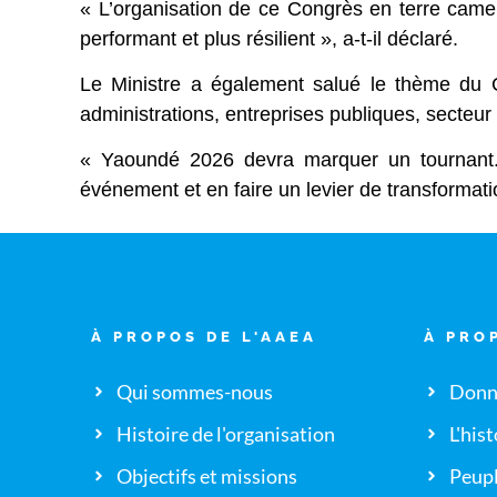
« L’organisation de ce Congrès en terre camer
performant et plus résilient », a-t-il déclaré.
Le Ministre a également salué le thème du Con
administrations, entreprises publiques, secteur 
« Yaoundé 2026 devra marquer un tournant.
événement et en faire un levier de transformation
À PROPOS DE L'AAEA
À PRO
Qui sommes-nous
Donné
Histoire de l'organisation
L'hist
Objectifs et missions
Peupl