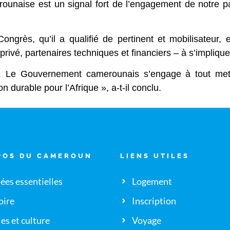
ounaise est un signal fort de l’engagement de notre pay
grès, qu’il a qualifié de pertinent et mobilisateur, 
privé, partenaires techniques et financiers – à s’impliqu
 Le Gouvernement camerounais s’engage à tout met
 durable pour l’Afrique », a-t-il conclu.
POS DU CAMEROUN
LIENS UTILES
es essentielles
Logement
oire
Inscription
es et culture
Voyage